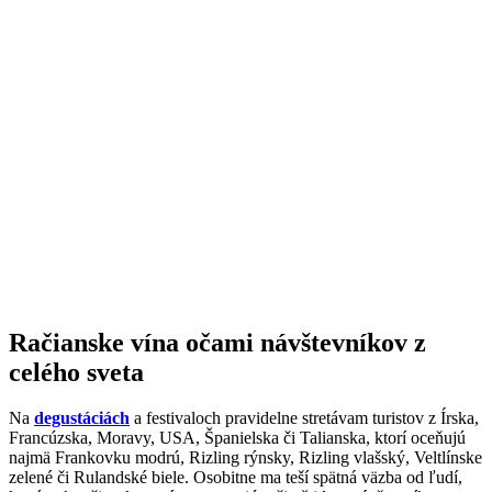
Račianske vína očami návštevníkov z
celého sveta
Na
degustáciách
a festivaloch pravidelne stretávam turistov z Írska,
Francúzska, Moravy, USA, Španielska či Talianska, ktorí oceňujú
najmä Frankovku modrú, Rizling rýnsky, Rizling vlašský, Veltlínske
zelené či Rulandské biele. Osobitne ma teší spätná väzba od ľudí,