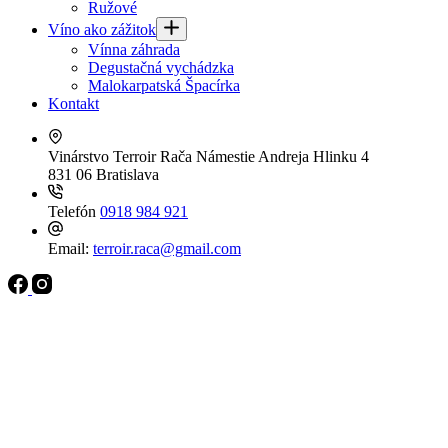
Ružové
Víno ako zážitok
Vínna záhrada
Degustačná vychádzka
Malokarpatská Špacírka
Kontakt
Vinárstvo Terroir Rača
Námestie Andreja Hlinku 4
831 06 Bratislava
Telefón
0918 984 921
Email:
terroir.raca@gmail.com