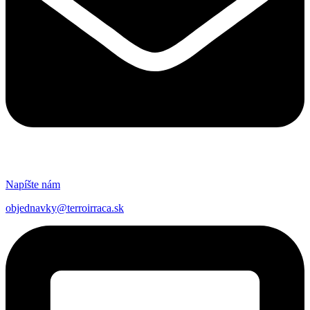
Napíšte nám
objednavky@terroirraca.sk