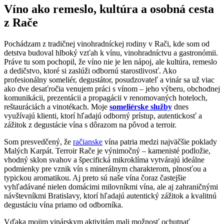
Víno ako remeslo, kultúra a osobná cesta
z Rače
Pochádzam z tradičnej vinohradníckej rodiny v Rači, kde som od
detstva budoval hlboký vzťah k vínu, vinohradníctvu a gastronómii.
Práve tu som pochopil, že víno nie je len nápoj, ale kultúra, remeslo
a dedičstvo, ktoré si zaslúži odbornú starostlivosť. Ako
profesionálny someliér, degustátor, posudzovateľ a vinár sa už viac
ako dve desaťročia venujem práci s vínom – jeho výberu, obchodnej
komunikácii, prezentácii a propagácii v renomovaných hoteloch,
reštauráciách a vinotékach. Moje
someliérske služby
dnes
využívajú klienti, ktorí hľadajú odborný prístup, autentickosť a
zážitok z degustácie vína s dôrazom na pôvod a terroir.
Som presvedčený, že
račianske
vína patria medzi najväčšie poklady
Malých Karpát. Terroir Rače je výnimočný – kamenisté podložie,
vhodný sklon svahov a špecifická mikroklíma vytvárajú ideálne
podmienky pre vznik vín s minerálnym charakterom, plnosťou a
typickou aromatikou. Aj preto sú naše vína čoraz častejšie
vyhľadávané nielen domácimi milovníkmi vína, ale aj zahraničnými
návštevníkmi Bratislavy, ktorí hľadajú autentický zážitok a kvalitnú
degustáciu vína priamo od odborníka.
Vďaka mojim vinárskym aktivitám mali možnosť ochutnať