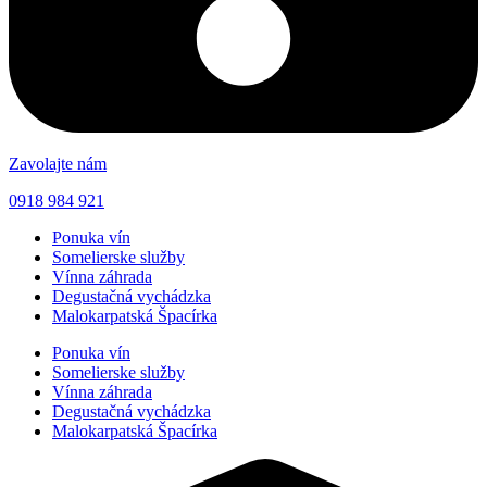
Zavolajte nám
0918 984 921
Ponuka vín
Somelierske služby
Vínna záhrada
Degustačná vychádzka
Malokarpatská Špacírka
Ponuka vín
Somelierske služby
Vínna záhrada
Degustačná vychádzka
Malokarpatská Špacírka