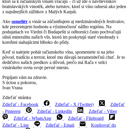
ktorí sa k račianskym vínam vracajú – či už ide o návštevníkov
bratislavských vinoték, alebo turistov, ktorí si víno odnesú ako jeden
z najsilnejších zážitkov z Malých Karpát.
Ako
someliér
a vinár sa zúčastňujem aj medzinárodných festivalov,
kde prezentujem hodnotu a výnimočnosť nášho regiónu. Na
podujatiach vo Viedni či Budapešti si odborníci často pochvaľujú
silnú mineralitu našich vín, ktorú im poskytujú staré vinohrady s
koreňmi siahajúcimi hlboko do pôdy.
Keď si nalejete pohár račianskeho vína, spomeniete si na jeho
pôvod, tradíciu a terroir, ktoré mu dávajú nezameniteľnú chuť. Je to
dedičstvo našich predkov a dôvod, prečo má Rača v srdci
vinárskeho sveta svoje pevné miesto.
Pripíjam vám na zdravie.
S úctou a pokorou,
Ivan Vrana
Zdieľať stránku
Zdieľať - Facebook
Zdieľať - X (Twitter)
Zdieľať
- Pinterest
Zdieľať - LinkedIn
Zdieľať - Viber
Zdieľať - WhatsApp
Zdieľať - Flipboard
Zdieľať - Line
Zdieľať - Email
Kopírovať do