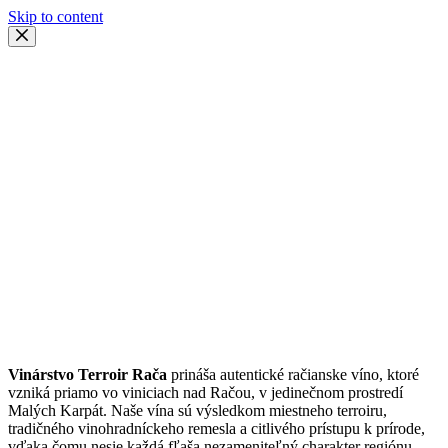
Skip to content
Vinárstvo Terroir Rača
prináša autentické račianske víno, ktoré
vzniká priamo vo viniciach nad Račou, v jedinečnom prostredí
Malých Karpát. Naše vína sú výsledkom miestneho terroiru,
tradičného vinohradníckeho remesla a citlivého prístupu k prírode,
vďaka čomu nesie každá fľaša nezameniteľný charakter regiónu.