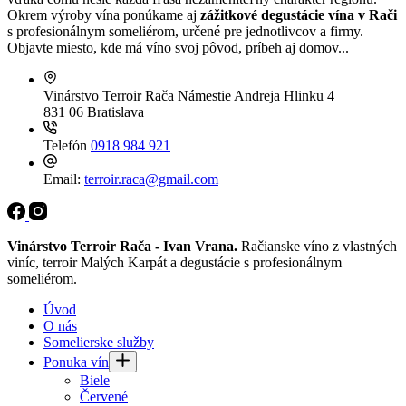
Okrem výroby vína ponúkame aj
zážitkové degustácie vína v Rači
s profesionálnym someliérom, určené pre jednotlivcov a firmy.
Objavte miesto, kde má víno svoj pôvod, príbeh aj domov...
Vinárstvo Terroir Rača
Námestie Andreja Hlinku 4
831 06 Bratislava
Telefón
0918 984 921
Email:
terroir.raca@gmail.com
Vinárstvo Terroir Rača - Ivan Vrana.
Račianske víno z vlastných
viníc, terroir Malých Karpát a degustácie s profesionálnym
someliérom.
Úvod
O nás
Somelierske služby
Ponuka vín
Biele
Červené