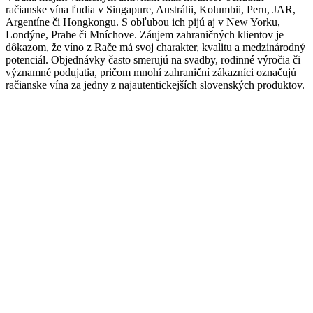
račianske vína ľudia v Singapure, Austrálii, Kolumbii, Peru, JAR,
Argentíne či Hongkongu. S obľubou ich pijú aj v New Yorku,
Londýne, Prahe či Mníchove. Záujem zahraničných klientov je
dôkazom, že víno z Rače má svoj charakter, kvalitu a medzinárodný
potenciál. Objednávky často smerujú na svadby, rodinné výročia či
významné podujatia, pričom mnohí zahraniční zákazníci označujú
račianske vína za jedny z najautentickejších slovenských produktov.