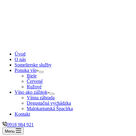
Úvod
O nás
Somelierske služby
Ponuka vín
Biele
Červené
Ružové
Víno ako zážitok
Vínna záhrada
Degustačná vychádzka
Malokarpatská Špacírka
Kontakt
0918 984 921
Menu